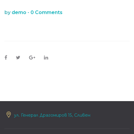
by
demo
-
0 Comments
ул. Генерал Драгомиров 15, Сливен